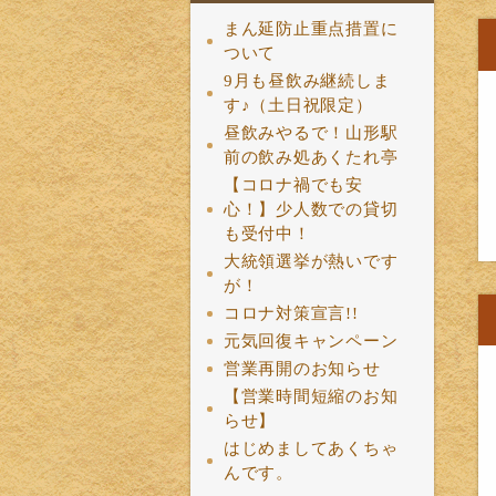
まん延防止重点措置に
ついて
9月も昼飲み継続しま
す♪（土日祝限定）
昼飲みやるで！山形駅
前の飲み処あくたれ亭
【コロナ禍でも安
心！】少人数での貸切
も受付中！
大統領選挙が熱いです
が！
コロナ対策宣言!!
元気回復キャンペーン
営業再開のお知らせ
【営業時間短縮のお知
らせ】
はじめましてあくちゃ
んです。