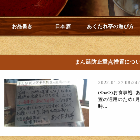
お品書き
日本酒
あくたれ亭の遊び方
まん延防止重点措置につ
2022-01-27 08:24:
(ФωФ)お食事処 
置の適用のため1月
時...