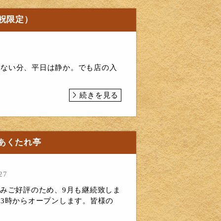
祝限定）
ってない分、平日は静か。でも店の入
続きを見る
あくたれ亭
27
記昼飲みご好評のため、9月も継続致しま
13時からオープンします。皆様の